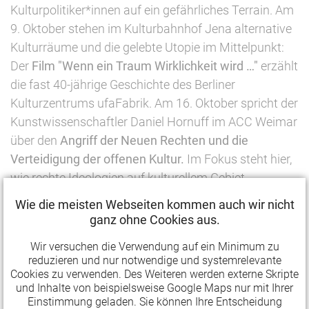
Kulturpolitiker*innen auf ein gefährliches Terrain. Am
9. Oktober stehen im Kulturbahnhof Jena alternative
Kulturräume und die gelebte Utopie im Mittelpunkt:
Der
Film
"Wenn ein Traum Wirklichkeit wird …"
erzählt
die fast 40-jährige Geschichte des Berliner
Kulturzentrums ufaFabrik. Am 16. Oktober spricht der
Kunstwissenschaftler Daniel Hornuff im ACC Weimar
über den
Angriff der Neuen Rechten und die
Verteidigung der offenen Kultur.
Im Fokus steht hier,
wie rechte Ideologien auf kulturellem Gebiet
durchgesetzt werden und welche Auswirkungen das
Wie die meisten Webseiten kommen auch wir nicht
für den Kulturbereich hat.
ganz ohne Cookies aus.
Am 6. November steht im Retronom Erfurt die
Wir versuchen die Verwendung auf ein Minimum zu
reduzieren und nur notwendige und systemrelevante
kulturpolitische Entwicklung der Wendejahre im
Cookies zu verwenden. Des Weiteren werden externe Skripte
Mittelpunkt. Unter dem Titel
"Auferstanden aus
und Inhalte von beispielsweise Google Maps nur mit Ihrer
Ruinen?"
berichten Dr. Tobias Knoblich und Wolfgang
Einstimmung geladen. Sie können Ihre Entscheidung