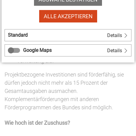
Ausgaben für Konzeption, Planung und
ALLE AKZEPTIEREN
Werbung
Honorare für Künstlerinnen und Künstler
Standard
Details
projektbezogene Sach- und Personalausgaben,
allgemeine projektbezogene Ausgaben für
Google Maps
Details
Planung, Organisation, Probenräume,
Verwaltung u.a.
Projektbezogene Investitionen sind förderfähig, sie
dürfen jedoch nicht mehr als 15 Prozent der
Gesamtausgaben ausmachen.
Komplementärförderungen mit anderen
Förderprogrammen des Bundes sind möglich.
Wie hoch ist der Zuschuss?