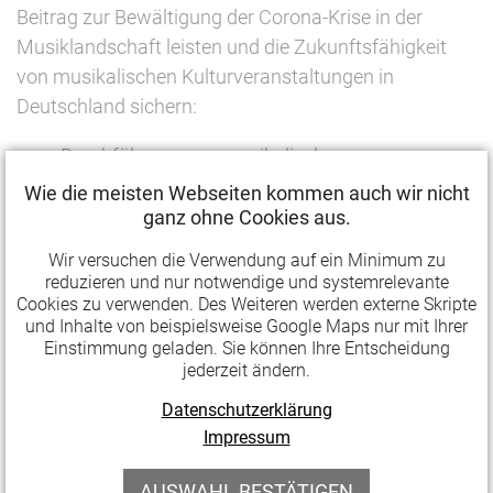
Beitrag zur Bewältigung der Corona-Krise in der
Musiklandschaft leisten und die Zukunftsfähigkeit
von musikalischen Kulturveranstaltungen in
Deutschland sichern:
Durchführung von musikalischen
Veranstaltungen und Formaten zur
Wie die meisten Webseiten kommen auch wir nicht
Wiedergewinnung des Publikums
ganz ohne Cookies aus.
Projekte der Nachwuchsförderung, Gender
Wir versuchen die Verwendung auf ein Minimum zu
Equality, Professionalisierung, Vernetzung
reduzieren und nur notwendige und systemrelevante
Förderung der Akzeptanz von Livemusik anhand
Cookies zu verwenden. Des Weiteren werden externe Skripte
und Inhalte von beispielsweise Google Maps nur mit Ihrer
von Modellprojekten oder einer Kampagne
Einstimmung geladen. Sie können Ihre Entscheidung
Maßnahmen zur Programmplanung für 2023
jederzeit ändern.
nachhaltige oder barrierefreie
Datenschutzerklärung
Livemusikveranstaltungsformate
Impressum
Förderfähige Ausgaben sind:
AUSWAHL BESTÄTIGEN