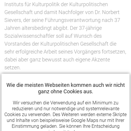
Instituts für Kulturpolitik der Kulturpolitischen
Gesellschaft und damit Nachfolger von Dr. Norbert
Sievers, der seine Führungsverantwortung nach 37
Jahren altersbedingt abgibt. Der 37-jährige
Sozialwissenschaftler soll auf Wunsch des
Vorstandes der Kulturpolitischen Gesellschaft die
sehr erfolgreiche Arbeit seines Vorgängers fortsetzen,
dabei aber ganz bewusst auch eigene Akzente
setzen.
"Die Fähigkeiten, Erfahrungen und Überzeugungen,
Wie die meisten Webseiten kommen auch wir nicht
die Dr. Henning Mohr mitbringt, werden unsere Arbeit
ganz ohne Cookies aus.
und insbesondere die angewandten Forschungen des
Wir versuchen die Verwendung auf ein Minimum zu
Instituts für Kulturpolitik befruchten", so der Präsident
reduzieren und nur notwendige und systemrelevante
der Kulturpolitischen Gesellschaft, Dr. Tobias J.
Cookies zu verwenden. Des Weiteren werden externe Skripte
Knoblich. "Ich freue mich auch auf einen gelingenden
und Inhalte von beispielsweise Google Maps nur mit Ihrer
Einstimmung geladen. Sie können Ihre Entscheidung
Generationenwechsel, den wir gemeinsam gestalten