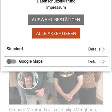
Datenschutzerklärung
Wir bedanken uns herzlich für das langjährige
Impressum
Engagement bei den ausgeschiedenen
Vorstandsmitgliedern Petra Rottschalk, Mathias
AUSWAHL BESTÄTIGEN
Baier und Alexander Lochthofen!
ALLE AKZEPTIEREN
Standard
Details
Google Maps
Details
Der neue Vorstand (v.l.n.r.): Philipp Venghaus,