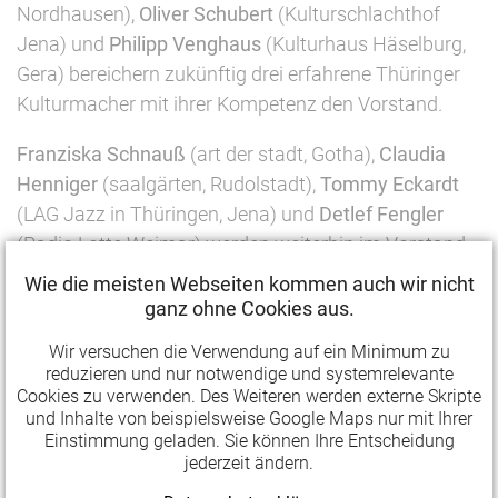
Nordhausen),
Oliver Schubert
(Kulturschlachthof
Jena) und
Philipp Venghaus
(Kulturhaus Häselburg,
Gera) bereichern zukünftig drei erfahrene Thüringer
Kulturmacher mit ihrer Kompetenz den Vorstand.
Franziska Schnauß
(art der stadt, Gotha),
Claudia
Henniger
(saalgärten, Rudolstadt),
Tommy Eckardt
(LAG Jazz in Thüringen, Jena) und
Detlef Fengler
(Radio Lotte Weimar) werden weiterhin im Vorstand
vertreten sein.
Wie die meisten Webseiten kommen auch wir nicht
ganz ohne Cookies aus.
Der Vorstand wurde für die Dauer von drei Jahren
Wir versuchen die Verwendung auf ein Minimum zu
gewählt. Den geschäftsführenden Vorstand bilden
reduzieren und nur notwendige und systemrelevante
Franziska Schnauß, Claudia Henniger und Detlef
Cookies zu verwenden. Des Weiteren werden externe Skripte
Fengler. Tommy Eckardt, Alexander Jäger, Oliver
und Inhalte von beispielsweise Google Maps nur mit Ihrer
Einstimmung geladen. Sie können Ihre Entscheidung
Schubert und Philipp Venghaus sind im erweiterten
jederzeit ändern.
Vorstand vertreten.