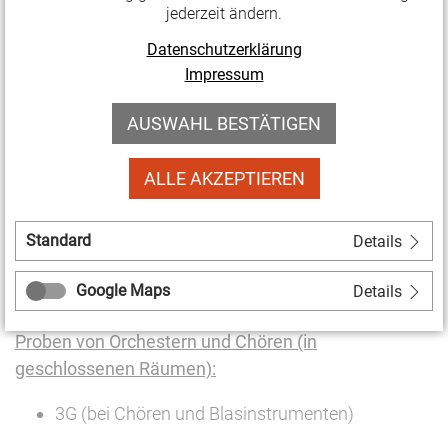
jederzeit ändern.
3G
Datenschutzerklärung
Maskenpflicht (OP-Maske oder FFP-Maske);
Impressum
Ausnahme: am festen Sitzplatz
AUSWAHL BESTÄTIGEN
Einrichtungen/Angeboten der Freizeitgestaltung in
geschlossenen Räumen (z. B. Museen, Bibliotheken,
ALLE AKZEPTIEREN
Sehenswürdigkeiten, Zoos, Freizeitparks,
Themenparks, Spielplätze):
Standard
Details
3G
Google Maps
Details
Maskenpflicht (OP-Maske oder FFP-Maske)
Proben von Orchestern und Chören (in
geschlossenen Räumen):
3G (bei Chören und Blasinstrumenten)