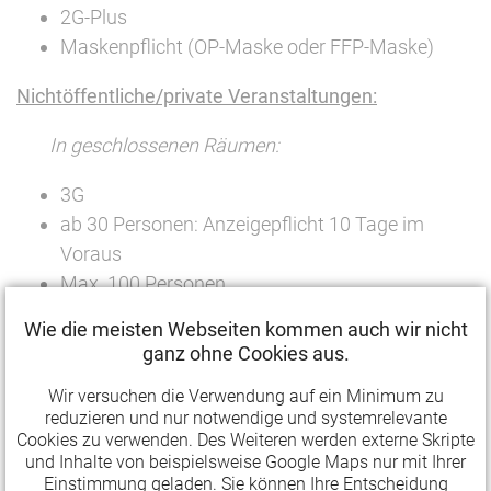
2G-Plus
Maskenpflicht (OP-Maske oder FFP-Maske)
Nichtöffentliche/private Veranstaltungen:
In geschlossenen Räumen:
3G
ab 30 Personen: Anzeigepflicht 10 Tage im
Voraus
Max. 100 Personen
Wie die meisten Webseiten kommen auch wir nicht
Unter freiem Himmel:
ganz ohne Cookies aus.
ab 50 Personen: Anzeigepflicht 10 Tage im
Wir versuchen die Verwendung auf ein Minimum zu
Voraus
reduzieren und nur notwendige und systemrelevante
Cookies zu verwenden. Des Weiteren werden externe Skripte
Max. 200 Personen
und Inhalte von beispielsweise Google Maps nur mit Ihrer
Einstimmung geladen. Sie können Ihre Entscheidung
Gastronomie inkl. Bars: