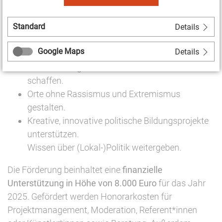
Bürger zusammenarbeiten können.
Konfliktfähigkeit bei der Umsetzung von
Standard
Projekten stärken.
Details
Austausch zwischen verschiedenen
Google Maps
Details
gesellschaftlichen Gruppen fördern.
Räume für Eigeninitiative und Selbstwirksamkeit
schaffen.
Orte ohne Rassismus und Extremismus
gestalten.
Kreative, innovative politische Bildungsprojekte
unterstützen.
Wissen über (Lokal-)Politik weitergeben.
Die Förderung beinhaltet eine
finanzielle
Unterstützung in Höhe von 8.000 Euro
für das Jahr
2025. Gefördert werden Honorarkosten für
Projektmanagement, Moderation, Referent*innen