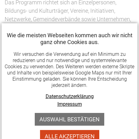
Das Programm richtet sich an Einzelpersonen,
Bildungs- und Kulturträger, Vereine, Initiativen,
Netzwerke, Gemeindeverbände sowie Unternehmen,
die aus ländlichen Regionen, Dörfern, Städten und
Wie die meisten Webseiten kommen auch wir nicht
Gemeinden mit
bis zu 15.000 Einwohner*innen
ganz ohne Cookies aus.
kommen.
Wir versuchen die Verwendung auf ein Minimum zu
Die beantragten Projekte sollten darauf gerichtet sein,
reduzieren und nur notwendige und systemrelevante
einige der folgenden Programmziele zu erreichen:
Cookies zu verwenden. Des Weiteren werden externe Skripte
und Inhalte von beispielsweise Google Maps nur mit Ihrer
Einstimmung geladen. Sie können Ihre Entscheidung
Dialog fördern, um Polarisierung,
jederzeit ändern.
Diskriminierung und Vorurteile abzubauen.
Datenschutzerklärung
Fähigkeiten für kontroverse Diskussionen und
Impressum
Streitkultur vermitteln.
Gemeinschaft und Dialog in der Kommune und
AUSWAHL BESTÄTIGEN
sozialen Gruppen stärken.
Wissen vermitteln, wie Politik, Verwaltung und
ALLE AKZEPTIEREN