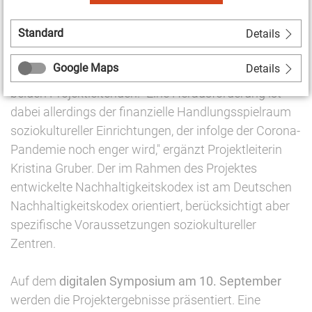
bietet der Kodex daher die Chance weitere Prozesse
Standard
Details
im Sinne nachhaltiger Entwicklung in der Kulturszene
anzuregen und einen kulturellen Wandel
Google Maps
Details
voranzubringen," sagt Davide Brocchi, einer der
beiden Projektleitenden. "Eine Herausforderung ist
dabei allerdings der finanzielle Handlungsspielraum
soziokultureller Einrichtungen, der infolge der Corona-
Pandemie noch enger wird," ergänzt Projektleiterin
Kristina Gruber. Der im Rahmen des Projektes
entwickelte Nachhaltigkeitskodex ist am Deutschen
Nachhaltigkeitskodex orientiert, berücksichtigt aber
spezifische Voraussetzungen soziokultureller
Zentren.
Auf dem
digitalen Symposium am 10. September
werden die Projektergebnisse präsentiert. Eine