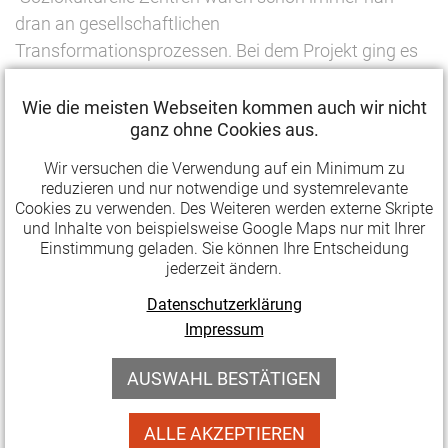
dran an gesellschaftlichen
Transformationsprozessen. Bei dem Projekt ging es
daher nicht nur um Reduzierung des ökologischen
Fußabdrucks bei Kulturveranstaltungen, sondern
Wie die meisten Webseiten kommen auch wir nicht
ganz ohne Cookies aus.
auch um Potenziale von Kulturarbeit, um eine
nachhaltige Entwicklung der Gesellschaft zu
Wir versuchen die Verwendung auf ein Minimum zu
gestalten. Die Hildesheimer Untersuchung zeigt, was
reduzieren und nur notwendige und systemrelevante
Cookies zu verwenden. Des Weiteren werden externe Skripte
im lokalen Kleinen für das große Ganze möglich ist,"
und Inhalte von beispielsweise Google Maps nur mit Ihrer
so Wolfgang Schneider, Vorsitzender des
Einstimmung geladen. Sie können Ihre Entscheidung
Fachbeirats. Mit der Entwicklung eines
jederzeit ändern.
branchenspezifischen Nachhaltigkeitskodexes
Datenschutzerklärung
möchte das Projekt Akteuren aus der Soziokultur
Impressum
jetzt den Einstieg in Themen nachhaltiger
Entwicklung erleichtern, um hier in Zukunft noch
AUSWAHL BESTÄTIGEN
aktiver zu sein.
ALLE AKZEPTIEREN
"Auch nach Abschluss des Forschungsprojektes