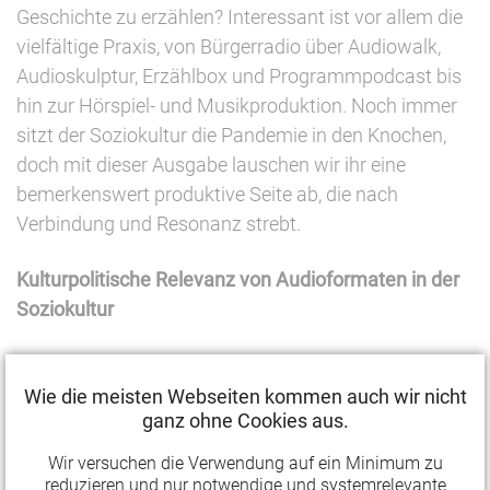
Geschichte zu erzählen? Interessant ist vor allem die
vielfältige Praxis, von Bürgerradio über Audiowalk,
Audioskulptur, Erzählbox und Programmpodcast bis
hin zur Hörspiel- und Musikproduktion. Noch immer
sitzt der Soziokultur die Pandemie in den Knochen,
doch mit dieser Ausgabe lauschen wir ihr eine
bemerkenswert produktive Seite ab, die nach
Verbindung und Resonanz strebt.
Kulturpolitische Relevanz von Audioformaten in der
Soziokultur
Im Auftaktgespräch reflektieren
Corinne Eichner
,
Vorstandsmitglied des Bundesverbands Soziokultur
Wie die meisten Webseiten kommen auch wir nicht
ganz ohne Cookies aus.
und Geschäftsführerin bei STADTKULTUR HAMBURG,
und
Torsten Wiegel
, Vorstandsvorsitzender des
Wir versuchen die Verwendung auf ein Minimum zu
Landesverbands Soziokultur Sachsen, über die
reduzieren und nur notwendige und systemrelevante