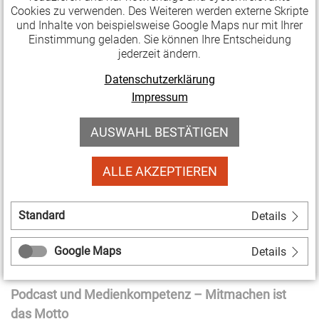
Cookies zu verwenden. Des Weiteren werden externe Skripte
politische Relevanz von Audioformaten. In der
und Inhalte von beispielsweise Google Maps nur mit Ihrer
soziokulturellen Ausgestaltung dieser Formate gehe
Einstimmung geladen. Sie können Ihre Entscheidung
es nicht darum, ein Produkt für eine passiv
jederzeit ändern.
konsumierende Hörerschaft zu schaffen, sondern um
Datenschutzerklärung
Aktivierung und die Einladung zum Mitmachen. Auch
Impressum
in der Demokratie verhält es sich so: Sie braucht
Teilhabe, um zu funktionieren.
AUSWAHL BESTÄTIGEN
Wie aus illegalen Piratensendern Freie Radios
ALLE AKZEPTIEREN
wurden, erzählen die Radioexperten Alex Körner und
Jan Bönkost, während Carsten Nolte, Referent bei
Standard
Details
SOZIOKULTUR NRW, feststellt, dass Audioformate
während der Pandemie vermehrt in den Förderfokus
Google Maps
Details
geraten sind.
Podcast und Medienkompetenz – Mitmachen ist
das Motto