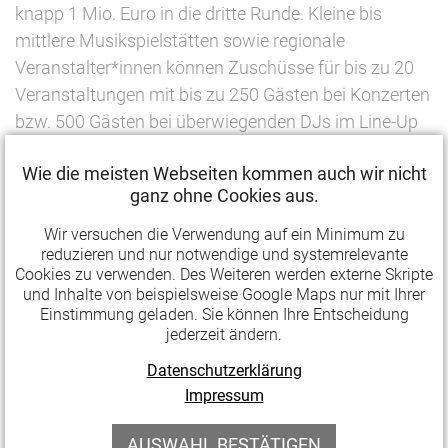
knapp 1 Mio. Euro in die dritte Runde. Kleine bis
mittlere Musikspielstätten sowie regionale
Veranstalter*innen können Zuschüsse für bis zu 20
Veranstaltungen mit bis zu 250 Gästen bei Konzerten
bzw. 500 Gästen bei überwiegenden DJs im Line-Up
Zuschüsse von jeweils 500 Euro beantragen.
Wie die meisten Webseiten kommen auch wir nicht
Das Programm zielt darauf ab, kulturelle Vielfalt auf
ganz ohne Cookies aus.
den Bühnen sowie eine faire Vergütung der
Wir versuchen die Verwendung auf ein Minimum zu
auftretenden Künstler*innen zu sichern –
reduzieren und nur notwendige und systemrelevante
insbesondere auch in kulturstrukturell schwächeren
Cookies zu verwenden. Des Weiteren werden externe Skripte
und Inhalte von beispielsweise Google Maps nur mit Ihrer
Regionen. Daher gilt auch weiterhin eine
Einstimmung geladen. Sie können Ihre Entscheidung
gleichmäßige Aufteilung der Fördergelder auf urbane
jederzeit ändern.
und ländliche Regionen, sowie eine Diversitätsquote
Datenschutzerklärung
von 50 % als Förderkriterium. Aufgrund des großen
Impressum
Bedarfes gibt es jedoch eine Änderung: Wer bereits in
beiden vorhergehenden Runden gefördert wurde, ist
AUSWAHL BESTÄTIGEN