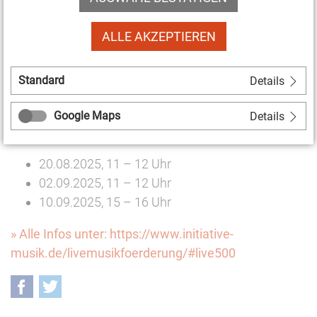
von der 3. Runde ausgeschlossen.
ALLE AKZEPTIEREN
Anträge können vom
15. September 2025, 17 Uhr
bis
29. September 2025, 17 Uhr gestellt werden. Es gilt
Standard
das Windhundverfahren: "first come, first served".
Details
Für die Antragstellung bietet die Initiative Musik
Google Maps
Details
Infocalls an:
20.08.2025, 11 – 12 Uhr
02.09.2025, 11 – 12 Uhr
10.09.2025, 15 – 16 Uhr
» Alle Infos unter: https://www.initiative-
musik.de/livemusikfoerderung/#live500
Facebook
Twitter