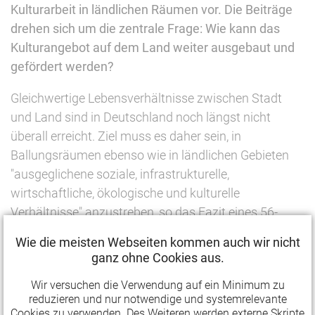
Kulturarbeit in ländlichen Räumen vor. Die Beiträge
drehen sich um die zentrale Frage: Wie kann das
Kulturangebot auf dem Land weiter ausgebaut und
gefördert werden?
Gleichwertige Lebensverhältnisse zwischen Stadt
und Land sind in Deutschland noch längst nicht
überall erreicht. Ziel muss es daher sein, in
Ballungsräumen ebenso wie in ländlichen Gebieten
"ausgeglichene soziale, infrastrukturelle,
wirtschaftliche, ökologische und kulturelle
Verhältnisse" anzustreben, so das Fazit eines 56-
seitigen Dossiers, das der Deutsche Kulturrat
Wie die meisten Webseiten kommen auch wir nicht
gemeinsam mit dem Landschaftsverband Westfalen-
ganz ohne Cookies aus.
Lippe (LWL) vorlegt. Das Dossier „Land-Art(?) – Kultur
Wir versuchen die Verwendung auf ein Minimum zu
in ländlichen Räumen“ richtet den Fokus auf die
reduzieren und nur notwendige und systemrelevante
Frage: Wie kann das Kulturangebot auf dem Land
Cookies zu verwenden. Des Weiteren werden externe Skripte