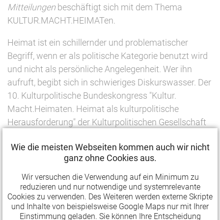
Mitteilungen
beschäftigt sich mit dem Thema
KULTUR.MACHT.HEIMATen.
Heimat ist ein schillernder und problematischer
Begriff, wenn er als politische Kategorie benutzt wird
und nicht als persönliche Angelegenheit. Wer ihn
aufruft, begibt sich in schwieriges Diskurswasser. Der
10. Kulturpolitische Bundeskongress "Kultur.
Macht.Heimaten. Heimat als kulturpolitische
Herausforderung" der Kulturpolitischen Gesellschaft
und der Bundeszentrale für politische Bildung am
Wie die meisten Webseiten kommen auch wir nicht
27./28. Juni 2019 in Berlin ist dieser Schwierigkeit
ganz ohne Cookies aus.
nicht ausgewichen. Dies zeigen auch die Beiträge, die
in der aktuellen Ausgabe der
Kulturpolitischen
Wir versuchen die Verwendung auf ein Minimum zu
reduzieren und nur notwendige und systemrelevante
Mitteilungen
dokumentiert werden:
Cookies zu verwenden. Des Weiteren werden externe Skripte
und Inhalte von beispielsweise Google Maps nur mit Ihrer
Zur Evolution der Heimat – Heimaten als
Einstimmung geladen. Sie können Ihre Entscheidung