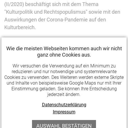
(II/2020) beschäftigt sich mit dem Thema
"Kulturpolitik und Rechtspopulismus" sowie mit den
Auswirkungen der Corona-Pandemie auf den
Kulturbereich.
Zwar scheinen rechtspopulistische Parteien und
Wie die meisten Webseiten kommen auch wir nicht
Bewegungen im Kontext der Corona-Krise kaum eine
ganz ohne Cookies aus.
Rolle zu spielen; die sozialen, kulturellen und
wirtschaftlichen Folgen jedoch sind ein guter
Wir versuchen die Verwendung auf ein Minimum zu
reduzieren und nur notwendige und systemrelevante
Nährboden für rechte Bewegungen. Vor welchen
Cookies zu verwenden. Des Weiteren werden externe Skripte
Herausforderungen stehen Kultur, Politik und
und Inhalte von beispielsweise Google Maps nur mit Ihrer
Einstimmung geladen. Sie können Ihre Entscheidung
Medien? Dieser Frage wird in der neuen Ausgabe der
jederzeit ändern.
Kulturpolitischen Mitteilungen mit mehreren
Beiträgen nachgegangen.
Datenschutzerklärung
Impressum
Auch die Auswirkungen der Corona-Pandemie auf
Kulturpolitik und Kulturpraxis werden in der Ausgabe
AUSWAHL BESTÄTIGEN