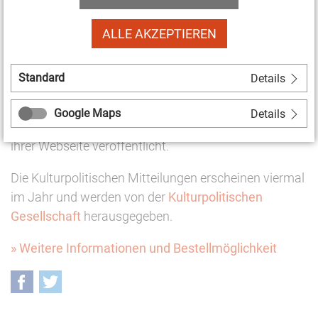
ausführlich thematisiert. So berichtet Jochen Molck
vom Düsseldorfer Kulturzentrum zakk in seinem
ALLE AKZEPTIEREN
Beitrag "Soziokultur unter Druck", welche Ideen und
Formate in seinem Haus während der Krise
Standard
Details
entwickelt und umgesetzt wurden. Hinzu kommen
einige Beiträge der
Corona-Essay-Reihe
, die die
Google Maps
Details
Kulturpolitische Gesellschaft seit geraumer Zeit auf
ihrer Webseite veröffentlicht.
Die Kulturpolitischen Mitteilungen erscheinen viermal
im Jahr und werden von der
Kulturpolitischen
Gesellschaft
herausgegeben.
» Weitere Informationen und Bestellmöglichkeit
Facebook
Twitter