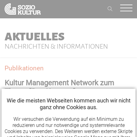
AKTUELLES
NACHRICHTEN & INFORMATIONEN
Publikationen
Kultur Management Network zum
Thema "Das Konzept"
Wie die meisten Webseiten kommen auch wir nicht
25.09.2018 09:53
ganz ohne Cookies aus.
Wir versuchen die Verwendung auf ein Minimum zu
Die aktuelle Ausgabe des Magazins von
Kultur
reduzieren und nur notwendige und systemrelevante
Cookies zu verwenden. Des Weiteren werden externe Skripte
Management Network
beschäftigt sich mit dem