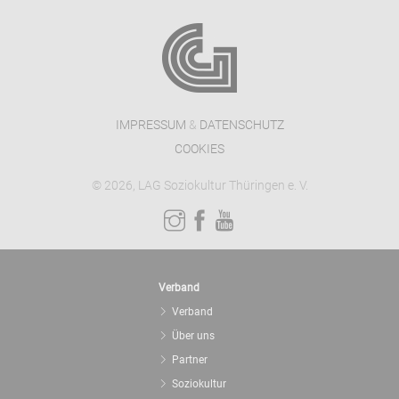
IMPRESSUM
&
DATENSCHUTZ
COOKIES
© 2026, LAG Soziokultur Thüringen e. V.
Verband
Verband
Über uns
Partner
Soziokultur