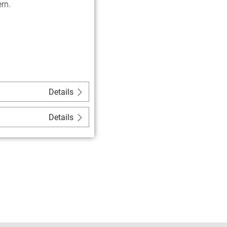
rn.
as
Online-Formular.
Details
 19 Mitgliedern.
Details