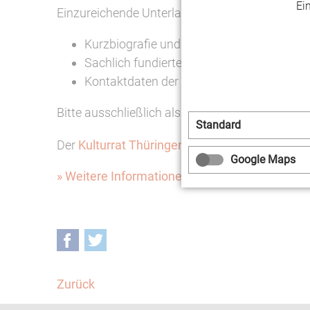
Ei
Einzureichende Unterlagen:
Kurzbiografie und Kontaktdaten des/der P
Sachlich fundierte Begründung (max. 3 A4
Kontaktdaten der vorschlagenden Person (
Bitte ausschließlich als Word-Datei (.docx) ein
Standard
Der
Kulturrat Thüringen e.V.
ist der landesweit
Google Maps
» Weitere Informationen zur Ausschreibung
Facebook
Twitter
Zurück