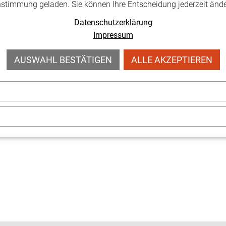
nstimmung geladen. Sie können Ihre Entscheidung jederzeit ände
Datenschutzerklärung
reisträgers/in
Impressum
-Seiten)
Adresse, E Mail, Telefon)
AUSWAHL BESTÄTIGEN
ALLE AKZEPTIEREN
reichen:
kulturnadel@kulturrat-thueringen.de
oder über d
e Dachverband der kulturellen Spartenverbände mit derzeit