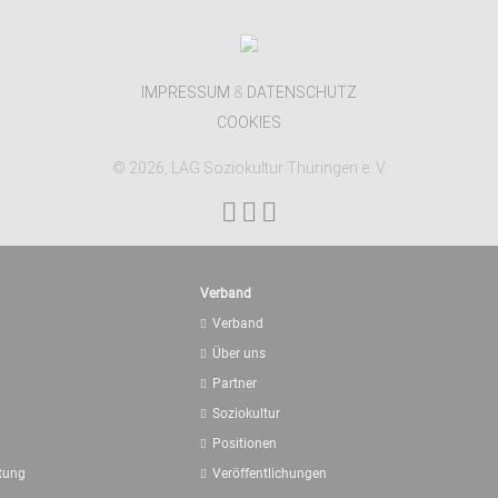
IMPRESSUM
&
DATENSCHUTZ
COOKIES
© 2026, LAG Soziokultur Thüringen e. V.
Verband
Verband
Über uns
Partner
Soziokultur
Positionen
etung
Veröffentlichungen