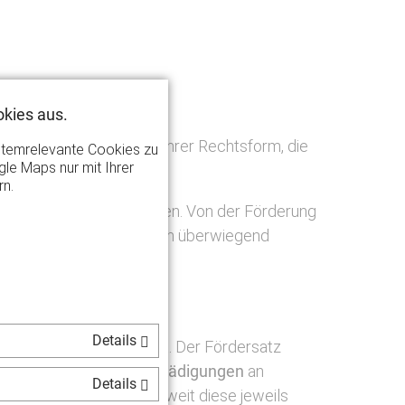
kies aus.
tionen
, unabhängig von ihrer Rechtsform, die
stemrelevante Cookies zu
le Maps nur mit Ihrer
rn.
r Förderung ausgeschlossen. Von der Förderung
Veranstaltungen, die einen überwiegend
Details
gte Veranstaltung gewährt. Der Fördersatz
sbesondere
Ausfallentschädigungen
an
Details
Öffentlichkeitsarbeit
, soweit diese jeweils