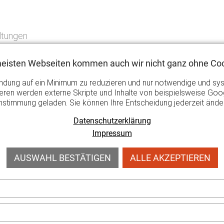
ltungen
meisten Webseiten kommen auch wir nicht ganz ohne Coo
ise betroffene
gemeinnützige Unternehmen und Organisa
ndung auf ein Minimum zu reduzieren und nur notwendige und sy
ren werden externe Skripte und Inhalte von beispielsweise Goog
nstimmung geladen. Sie können Ihre Entscheidung jederzeit ände
er mehrheitlich in öffentlicher Hand befinden, sind von de
Datenschutzerklärung
Ausgaben von Veranstaltungen des Profisports, sowie von 
Impressum
Zweck verfolgen.
AUSWAHL BESTÄTIGEN
ALLE AKZEPTIEREN
barer Zuschuss einmalig für jede ganz oder teilweise abgesa
gen Ausgaben
. Zu den förderfähigen Ausgaben gehören in
tungstechnik
,
Veranstaltungsausstattung
,
Marketing
und