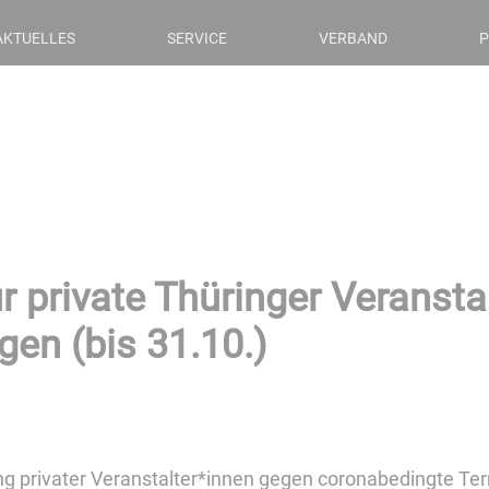
AKTUELLES
SERVICE
VERBAND
P
private Thüringer Veranstal
en (bis 31.10.)
ung privater Veranstalter*innen gegen coronabedingte Te