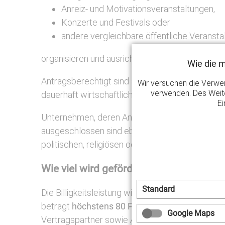
Anreiz- und Motivationsveranstaltungen,
Konzerte und Festivals oder
andere vergleichbare öffentliche Veransta
organisieren und ausrichten.
Wie die 
Antragsberechtigt sind auch von der Corona-Kr
Wir versuchen die Verwe
verwenden. Des Weite
dauerhaft wirtschaftlich am Markt tätig sind.
Ei
Unternehmen, deren Anteile sich vollständig od
ausgeschlossen sind ebenfalls Leistungen für 
politischen, religiösen oder weltanschaulichen 
Wie viel wird gefördert?
Standard
Die Billigkeitsleistung wird als nicht rückzahl
beträgt
höchstens 80 Prozent der förderfähi
Google Maps
Vertragspartner sowie Ausgaben für
Veranstal