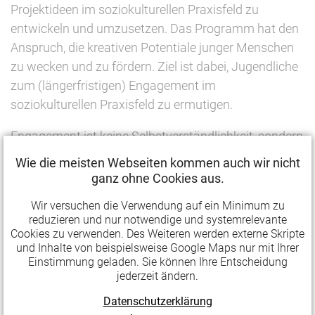
Projektideen im soziokulturellen Praxisfeld zu
entwickeln und umzusetzen. Das Programm hat den
Anspruch, die kreativen Potentiale junger Menschen
zu wecken und zu fördern. Ziel ist dabei, Jugendliche
zum (längerfristigen) Engagement im
soziokulturellen Praxisfeld zu ermutigen.
Engagement ist keine Selbstverständlichkeit, sondern
bedarf einer besonderen Motivation und
Wie die meisten Webseiten kommen auch wir nicht
Unterstützung. Das gilt insbesondere für junge
ganz ohne Cookies aus.
Menschen, die erste persönliche Erfahrungen mit
Wir versuchen die Verwendung auf ein Minimum zu
Kunst und Kultur sammeln wollen und dabei viele –
reduzieren und nur notwendige und systemrelevante
vor allem auch finanzielle Hürden überwinden
Cookies zu verwenden. Des Weiteren werden externe Skripte
und Inhalte von beispielsweise Google Maps nur mit Ihrer
müssen. Ihnen soll „Der Jugend eine Chance!“ mit bis
Einstimmung geladen. Sie können Ihre Entscheidung
zu 2.000 Euro pro Vorhaben unter die Arme greifen.
jederzeit ändern.
Junge Menschen im Alter zwischen 18 und 25
Datenschutzerklärung