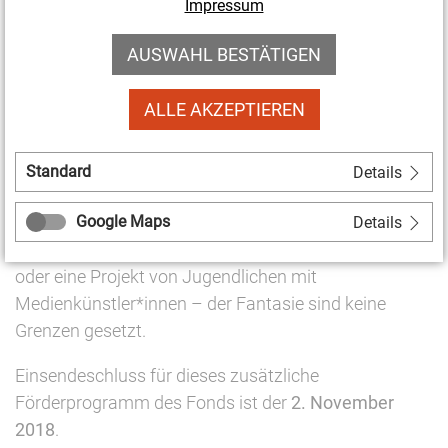
Impressum
Jahren, die sich zu einer Initiative
zusammengeschlossen haben, können Fördermittel
AUSWAHL BESTÄTIGEN
beantragen. Aus dem Antrag muss dabei erkennbar
werden, dass das Projekt in eigener Verantwortung
ALLE AKZEPTIEREN
der Jugendlichen geplant und realisiert werden soll.
Unterstützt werden kleine, experimentierfreudige
Kulturprojekte mit einem konkreten Themenbezug
Standard
Details
und mit einer zeitlichen Begrenzung. Ob ein
Google Maps
Videoprojekt zur Migration im Stadtteil, ein HipHop-
Details
Event, eine Fotoausstellung zum Wandel eines Dorfes
oder eine Projekt von Jugendlichen mit
Medienkünstler*innen – der Fantasie sind keine
Grenzen gesetzt.
Einsendeschluss für dieses zusätzliche
Förderprogramm des Fonds ist der
2. November
2018
.