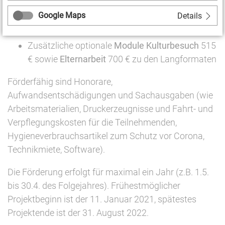
Langformat makro
, Bewilligungszeitraum 8 bis
Google Maps
Details
12 Monate, 90 Workshop-Stunden, max. 18.355
€
Zusätzliche optionale
Module Kulturbesuch
515
€ sowie
Elternarbeit
700 € zu den Langformaten
Förderfähig sind Honorare,
Aufwandsentschädigungen und Sachausgaben (wie
Arbeitsmaterialien, Druckerzeugnisse und Fahrt- und
Verpflegungskosten für die Teilnehmenden,
Hygieneverbrauchsartikel zum Schutz vor Corona,
Technikmiete, Software).
Die Förderung erfolgt für maximal ein Jahr (z.B. 1.5.
bis 30.4. des Folgejahres). Frühestmöglicher
Projektbeginn ist der 11. Januar 2021, spätestes
Projektende ist der 31. August 2022.