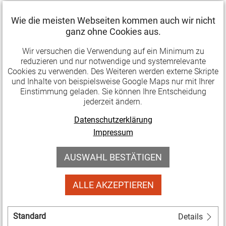
die Teilnehmenden eine eigene künstlerische
Wie die meisten Webseiten kommen auch wir nicht
Produktion. Soziokulturell Agieren heißt dabei, dass
ganz ohne Cookies aus.
die künstlerische und pädagogische Arbeit sich nicht
an den vermeintlichen Defiziten sondern an den
Wir versuchen die Verwendung auf ein Minimum zu
reduzieren und nur notwendige und systemrelevante
Stärken der Teilnehmenden orientiert und
Cookies zu verwenden. Des Weiteren werden externe Skripte
wertschätzend ist. Alltag und Sozialraum der
und Inhalte von beispielsweise Google Maps nur mit Ihrer
Zielgruppe werden einbezogen, die aktiv am Projekt
Einstimmung geladen. Sie können Ihre Entscheidung
jederzeit ändern.
beteiligt wird und buchstäblich im Zentrum steht.
Datenschutzerklärung
Es können drei Formate beantragt werden:
Impressum
Kurzformat Ferienwerkstatt
,
AUSWAHL BESTÄTIGEN
Bewilligungszeitraum ca. 10 Wochen, 40
Workshop-Stunden, max. 5.700 €
ALLE AKZEPTIEREN
Langformat kompakt
, Bewilligungszeitraum 5
bis 8 Monate, 65 Workshop-Stunden, max.
Standard
Details
12.675 €