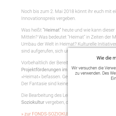
Noch bis zum 2. Mai 2018 könnt ihr euch mit e
Innovationspreis vergeben.
Was heißt
"Heimat"
heute und wie kann dieser 
Mitteln? Was bedeutet "Heimat" in Zeiten der Mi
Umbau der Welt in Heimat? Kulturelle Initiativ
sind aufgerufen, sich um Projektmittel zu bewe
Wie die 
Vorbehaltlich der Bereitstellung der Haushalts
Wir versuchen die Verw
Projektförderungen im zweiten Halbjahr 2018 
zu verwenden. Des Wei
»Heimat« befassen. Gesucht und gefördert werde
Ei
Der Fantasie sind keine Grenzen gesetzt.
Die Bearbeitung des Leitthemas kann sich dopp
Soziokultur
vergeben, der mit
10.000 Euro
dotie
» zur FONDS-SOZIOKULTUR-Webseite mit alle