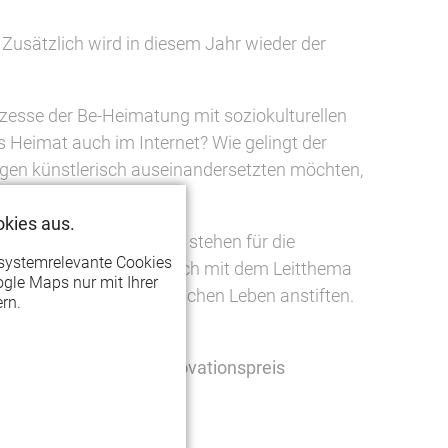
Zusätzlich wird in diesem Jahr wieder der
ozesse der Be-Heimatung mit soziokulturellen
es Heimat auch im Internet? Wie gelingt der
ragen künstlerisch auseinandersetzten möchten,
kies aus.
g für Kultur und Medien stehen für die
systemrelevante Cookies
Projekte vergeben, die sich mit dem Leitthema
gle Maps nur mit Ihrer
ellen und gesellschaftlichen Leben anstiften.
rn.
rmitteln wieder der
Innovationspreis