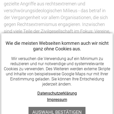
gezielte Angriffe aus rechtsextremen und
verschwörungsideologischen Milieus - das betraf in
der Vergangenheit vor allem Organisationen, die sich
gegen Rechtsextremismus engagieren. Inzwischen
sind viele Teile der Zivilgesellschaft im Fokus: Vereine,
Initiativen, Bildungsprojekte, Kulturinstitutionen oder
Wie die meisten Webseiten kommen auch wir nicht
Organisationen aus den Bereichen Klima, Gesundheit
ganz ohne Cookies aus.
und soziale Gerechtigkeit. Die Angriffe folgen oft
ähnlichen Mustern: von organisierten
Wir versuchen die Verwendung auf ein Minimum zu
reduzieren und nur notwendige und systemrelevante
Empörungswellen über Desinformation bis hin zu
Cookies zu verwenden. Des Weiteren werden externe Skripte
Einschüchterungsversuchen und persönlichen
und Inhalte von beispielsweise Google Maps nur mit Ihrer
Einstimmung geladen. Sie können Ihre Entscheidung
Bedrohungen.
jederzeit ändern.
Mit dem neuen Leitfaden "Feindliche Angriffe auf
Datenschutzerklärung
gemeinwohlorientierte Organisationen" bündelt die
Impressum
Amadeu Antonio Stiftung Erfahrungswissen,
Analysen und praktische Handlungsempfehlungen
AUSWAHL BESTÄTIGEN