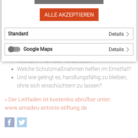
aus der Auseinandersetzung mit rechtsextremen
Angriffen. Er wurde gemeinsam mit Expert*innen und
ALLE AKZEPTIEREN
Praktiker*innen aus der Zivilgesellschaft entwickelt.
Der Leitfaden soll Organisationen konkrete
Standard
Details
Hilfestellung geben:
Google Maps
Details
Wie lassen sich Angriffe früh erkennen?
Wie kann man sich vorbereiten?
Welche Schutzmaßnahmen helfen im Ernstfall?
Und wie gelingt es, handlungsfähig zu bleiben,
ohne sich einschüchtern zu lassen?
» Der Leitfaden ist kostenlos abrufbar unter:
www.amadeu-antonio-stiftung.de
Facebook
Twitter