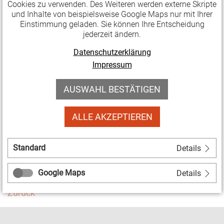
Cookies zu verwenden. Des Weiteren werden externe Skripte
Respekt! vergeben. Gewinnen können ihn besonders
und Inhalte von beispielsweise Google Maps nur mit Ihrer
innovative und partizipative Projekte, Initiativen und
Einstimmung geladen. Sie können Ihre Entscheidung
Einzelpersonen, die zum Thema Jugendkulturen und
jederzeit ändern.
mit Jugendlichen gearbeitet oder geforscht haben.
Datenschutzerklärung
Impressum
Die Einsendefrist für Nominierungen ist der
15. Juni
2018
! Die Projekte etc. können sich nicht selbst
AUSWAHL BESTÄTIGEN
bewerben, sondern müssen von jemandem
empfohlen werden.
ALLE AKZEPTIEREN
» Bewerbung und Infos
Standard
Details
Facebook
Twitter
Google Maps
Details
Zurück