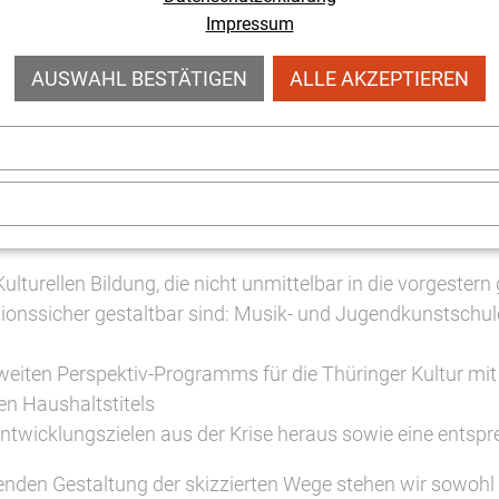
gung und Verstärkung der gemeinsamen Instrumente zur B
Impressum
ebens einzutreten. Im Einzelnen wünschen wir uns:
AUSWAHL BESTÄTIGEN
ALLE AKZEPTIEREN
sorts Kultur und Wirtschaft im Sinne der Kreativ-, insbe
atische Vereinfachung und bessere Vermittlung von Förderi
sog. "außerordentlichen Wirtschaftshilfen"
anzlei und den Ressorts Gesundheit sowie Bildung im Sin
Kulturellen Bildung, die nicht unmittelbar in die vorgeste
tionssicher gestaltbar sind: Musik- und Jugendkunstschu
sweiten Perspektiv-Programms für die Thüringer Kultur m
n Haushaltstitels
 Entwicklungszielen aus der Krise heraus sowie eine ents
enden Gestaltung der skizzierten Wege stehen wir sowoh