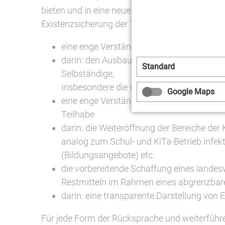
bieten und in eine neue Phase der Verständi
Existenzsicherung der Träger des kulturellen L
eine enge Verständigung zwischen den Res
darin: den Ausbau, die Schärfung, bürokr
Standard
Selbständige,
insbesondere die vom Bund angekündigten 
Google Maps
eine enge Verständigung zwischen Staatsk
Teilhabe
darin: die Weiteröffnung der Bereiche der 
analog zum Schul- und KiTa-Betrieb infek
(Bildungsangebote) etc.
die vorbereitende Schaffung eines lande
Restmitteln im Rahmen eines abgrenzbare
darin: eine transparente Darstellung von
Für jede Form der Rücksprache und weiterführ