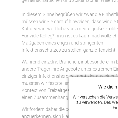
gemeinschaftlichen und solidarischen Willen
In diesem Sinne begrüßen wir zwar die Einheitl
müssen wir Sie darauf hinweisen, dass wir die 
Kulturverantwortliche vor erneute große Probl
Für viele Kolleg*innen ist es kaum nachvollzie
Maßgaben eines engen und stringenten
Infektionsschutzes zu stellen, ganz offensicht
Während einzelne Branchen, insbesondere im Be
andere Träger ihre Angebote unter extremen E
einziger Infektionsherd bekannt, der aus einer
mussten wir feststellen, dass in der gestrigen
Wie die 
Kontext von Freizeitgestaltung, Vergnügung un
Wir versuchen die Verw
einen Zusammenhang der Verzichtbarkeit geb
zu verwenden. Des Wei
Ei
Wir fordern daher die politisch Verantwortlich
anzuerkennen, sich klar und deutlich zur Teilh