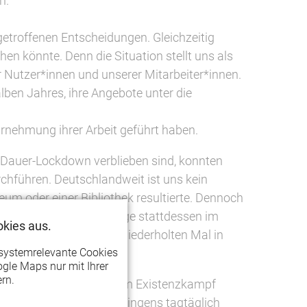
n.
getroffenen Entscheidungen. Gleichzeitig
en könnte. Denn die Situation stellt uns als
 Nutzer*innen und unserer Mitarbeiter*innen.
lben Jahres, ihre Angebote unter die
hrnehmung ihrer Arbeit geführt haben.
m Dauer-Lockdown verblieben sind, konnten
chführen. Deutschlandweit ist uns kein
um oder einer Bibliothek resultierte. Dennoch
hnung fand, unsere Belange stattdessen im
kies aus.
annt, mithin also zum wiederholten Mal in
systemrelevante Cookies
gle Maps nur mit Ihrer
rn.
fenden Thüringens in ihrem Existenzkampf
der der Bevölkerung Thüringens tagtäglich