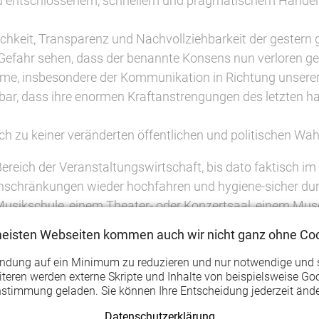
 zu entschlossenem, schnellem und pragmatischem Handel
ichkeit, Transparenz und Nachvollziehbarkeit der gestern 
Gefahr sehen, dass der benannte Konsens nun verloren geh
eme, insbesondere der Kommunikation in Richtung unserer
hbar, dass ihre enormen Kraftanstrengungen des letzten ha
lich zu keiner veränderten öffentlichen und politischen Wa
reich der Veranstaltungswirtschaft, bis dato faktisch i
inschränkungen wieder hochfahren und hygiene-sicher dur
 Musikschule, einem Theater- oder Konzertsaal, einem Muse
 Beschlussvorlage das Wort "Kultur" an keiner Stelle Erwä
meisten Webseiten kommen auch wir nicht ganz ohne Coo
d in einem Atemzug mit Fitnessstudios und Bordellen gen
endung auf ein Minimum zu reduzieren und nur notwendige und 
racht wurden.
teren werden externe Skripte und Inhalte von beispielsweise Goo
nstimmung geladen. Sie können Ihre Entscheidung jederzeit ände
en des Freistaats auf, die Anstrengungen der Kulturschaf
abe- und Daseinsvorsorge zu bekennen, die unsere Mitglie
Datenschutzerklärung