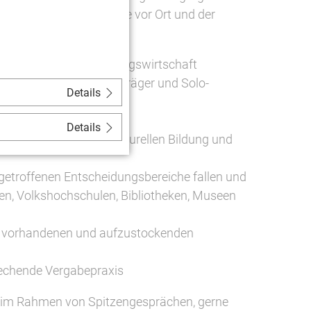
ekämpfung der Pandemie vor Ort und der
sondere der Veranstaltungswirtschaft
nstrumenten für freie Träger und Solo-
Details
Details
ne der Belange der Kulturellen Bildung und
rn getroffenen Entscheidungsbereiche fallen und
len, Volkshochschulen, Bibliotheken, Museen
it vorhandenen und aufzustockenden
prechende Vergabepraxis
l im Rahmen von Spitzengesprächen, gerne