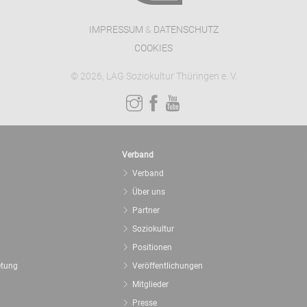
IMPRESSUM
&
DATENSCHUTZ
COOKIES
© 2026, LAG Soziokultur Thüringen e. V.
Verband
Verband
Über uns
Partner
Soziokultur
Positionen
etung
Veröffentlichungen
Mitglieder
Presse