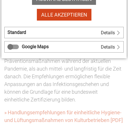
Schutzmaßnahmen stärker berücksichtigt werde und
pauschale Schließungen von Kultureinrichtungen
ALLE AKZEPTIEREN
vermieden würden, so die Kulturstaatsministerin.
Durch die Empfehlungen erhalten Betreiberinnen und
Standard
Details
Betreiber von Kulturveranstaltungsräumen eine
einheitliche Orientierung für Hygienemaßnahmen vor
Google Maps
Details
Ort. Dies gilt sowohl für kurzfristige
Präventionsmaßnahmen während der aktuellen
Pandemie, als auch mittel- und langfristig für die Zeit
danach. Die Empfehlungen ermöglichen flexible
Anpassungen an das Infektionsgeschehen und
können die Grundlage für eine bundesweit
einheitliche Zertifizierung bilden.
» Handlungsempfehlungen für einheitliche Hygiene-
und Lüftungsmaßnahmen von Kulturbetrieben [PDF]