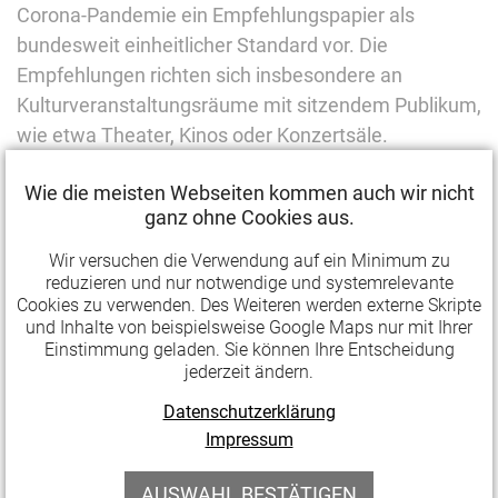
Corona-Pandemie ein Empfehlungspapier als
bundesweit einheitlicher Standard vor. Die
Empfehlungen richten sich insbesondere an
Kulturveranstaltungsräume mit sitzendem Publikum,
wie etwa Theater, Kinos oder Konzertsäle.
Erarbeitet hat das Papier ein interdisziplinäres
Wie die meisten Webseiten kommen auch wir nicht
Gremium von Wissenschaftlerinnen und
ganz ohne Cookies aus.
Wissenschaftlern unter Mitwirkung von
Wir versuchen die Verwendung auf ein Minimum zu
Kulturveranstalterinnen und -veranstaltern und des
reduzieren und nur notwendige und systemrelevante
Umweltbundesamtes. Initiiert hatte dies die
Cookies zu verwenden. Des Weiteren werden externe Skripte
und Inhalte von beispielsweise Google Maps nur mit Ihrer
Staatsministerin für Kultur und Medien.
Einstimmung geladen. Sie können Ihre Entscheidung
jederzeit ändern.
"Die Empfehlungen sind eine gute Grundlage für
Datenschutzerklärung
bundesweit einheitlichere Corona-Regeln in der
Impressum
Kultur", erklärt Claudia Roth dazu. Sie würden dazu
beitragen, dass vorbildliche Hygiene bei zukünftigen
AUSWAHL BESTÄTIGEN