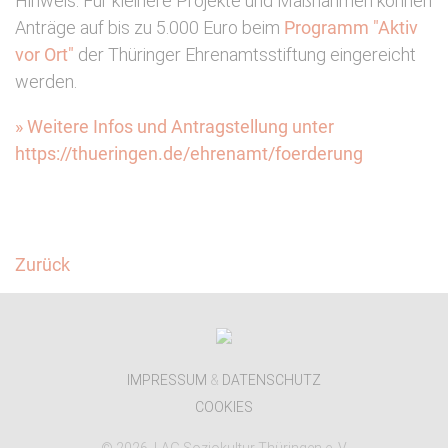
Hinweis: Für kleinere Projekte und Maßnahmen können
Anträge auf bis zu 5.000 Euro beim
Programm "Aktiv
vor Ort"
der Thüringer Ehrenamtsstiftung eingereicht
werden.
» Weitere Infos und Antragstellung unter
https://thueringen.de/ehrenamt/foerderung
Facebook
Twitter
Zurück
IMPRESSUM
&
DATENSCHUTZ
COOKIES
© 2026, LAG Soziokultur Thüringen e. V.