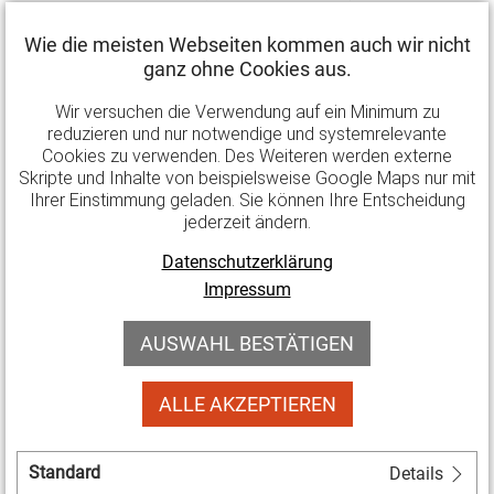
Digitalisierung
im Bereich der Vereins- und
Wie die meisten Webseiten kommen auch wir nicht
Verbandsarbeit und bei deren Kommunikation
ganz ohne Cookies aus.
(bis 10.000 Euro)
Öffentlichkeitsarbeit
von Gruppen/Initiativen,
Wir versuchen die Verwendung auf ein Minimum zu
reduzieren und nur notwendige und systemrelevante
Vereinen, Verbänden und Organisationen
(bis
Cookies zu verwenden. Des Weiteren werden externe
2.500 Euro)
Skripte und Inhalte von beispielsweise Google Maps nur mit
Aufwandsentschädigungen
und Auslagenersatz
Ihrer Einstimmung geladen. Sie können Ihre Entscheidung
jederzeit ändern.
(bis 840 Euro pro Person, max. 5.000 Euro pro
Organisation)
Datenschutzerklärung
Modellprojekte
, mit denen Formen des
Impressum
Ehrenamtes erprobt und/oder Menschen für das
AUSWAHL BESTÄTIGEN
Ehrenamt gewonnen, sie motiviert und bei der
Ausübung des Ehrenamtes unterstützt werden
ALLE AKZEPTIEREN
sollen
(5.000 bis 50.000 Euro, bei
Kooperationsprojekten bis 100.000 Euro)
Unterstützung der
ehrenamtlichen Betätigung
Standard
Details