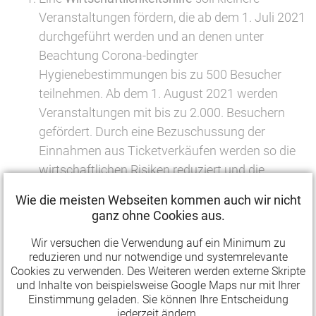
Veranstaltungen fördern, die ab dem 1. Juli 2021
durchgeführt werden und an denen unter
Beachtung Corona-bedingter
Hygienebestimmungen bis zu 500 Besucher
teilnehmen. Ab dem 1. August 2021 werden
Veranstaltungen mit bis zu 2.000. Besuchern
gefördert. Durch eine Bezuschussung der
Einnahmen aus Ticketverkäufen werden so die
wirtschaftlichen Risiken reduziert und die
Planbarkeit und Durchführbarkeit von
Wie die meisten Webseiten kommen auch wir nicht
Veranstaltungen verbessert.
ganz ohne Cookies aus.
Wir versuchen die Verwendung auf ein Minimum zu
Daneben stellt der Sonderfonds ab 1. September
reduzieren und nur notwendige und systemrelevante
2021 eine
Ausfallabsicherung
bereit, die
Cookies zu verwenden. Des Weiteren werden externe Skripte
Kulturveranstaltungen ab 2.000 Besucherinnen
und Inhalte von beispielsweise Google Maps nur mit Ihrer
Einstimmung geladen. Sie können Ihre Entscheidung
und Besuchern dadurch Planungssicherheit
jederzeit ändern.