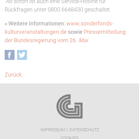
Ab sofort ist auch eine Service-Hotline für
Rückfragen unter 0800 6648430 geschaltet.
» Weitere Informationen:
www.sonderfonds-
kulturveranstaltungen.de
sowie
Pressemitt
eilung
de
r
Bundesreg
i
er
ung
vom
26
.
Mai
Facebook
Twitter
Zurück
IMPRESSUM
&
DATENSCHUTZ
COOKIES