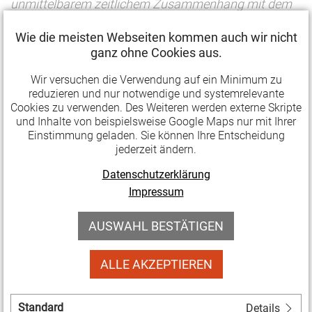
unmittelbarem zeitlichem Zusammenhang mit dem
Geschäftsvorgang erstellt werden. Ein späterer
Wie die meisten Webseiten kommen auch wir nicht
Versand ist also nicht zulässig.
ganz ohne Cookies aus.
Für "offene Ladenkassen" - das sind alle nicht
Wir versuchen die Verwendung auf ein Minimum zu
elektronischen Barkassen - gibt es keine
reduzieren und nur notwendige und systemrelevante
Cookies zu verwenden. Des Weiteren werden externe Skripte
Belegausgabepflicht.
Der Verein kann jederzeit zu
und Inhalte von beispielsweise Google Maps nur mit Ihrer
einer solchen Kasse wechseln. Das empfiehlt sich vor
Einstimmung geladen. Sie können Ihre Entscheidung
allem dann, wenn die Umrüstung vorhandender
jederzeit ändern.
Kassen oder eine Neuanschaffung nicht in Frage
Datenschutzerklärung
kommt.
Impressum
Bußgelder gibt es bei Verstößen gegen die
AUSWAHL BESTÄTIGEN
Belegausgabepflicht nicht. Das Finanzamt kann hier
aber eine Verletzung der steuerlichen
ALLE AKZEPTIEREN
Aufzeichnungspflichten sehen. Die Folge wäre eine
Schätzung des Umsatzes. Bei gemeinnützigen
Standard
Details
Vereinen kann das schlimmstenfalls zum Entzug der