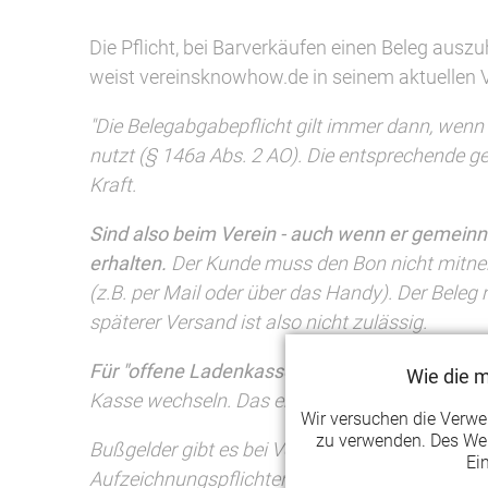
Die Pflicht, bei Barverkäufen einen Beleg ausz
weist vereinsknowhow.de in seinem aktuellen Ve
"Die Belegabgabepflicht gilt immer dann, wenn 
nutzt (§ 146a Abs. 2 AO). Die entsprechende ges
Kraft.
Sind also beim Verein - auch wenn er gemeinnü
erhalten.
Der Kunde muss den Bon nicht mitnehm
(z.B. per Mail oder über das Handy). Der Bel
späterer Versand ist also nicht zulässig.
Für "offene Ladenkassen" - das sind alle nicht
Wie die 
Kasse wechseln. Das empfiehlt sich vor allem
Wir versuchen die Verw
zu verwenden. Des Wei
Bußgelder gibt es bei Verstößen gegen die Bele
Ei
Aufzeichnungspflichten sehen. Die Folge wäre