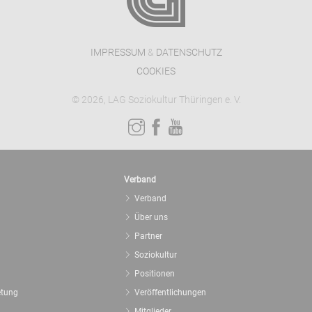
IMPRESSUM
&
DATENSCHUTZ
COOKIES
© 2026, LAG Soziokultur Thüringen e. V.
Verband
Verband
Über uns
Partner
Soziokultur
Positionen
etung
Veröffentlichungen
Mitglieder