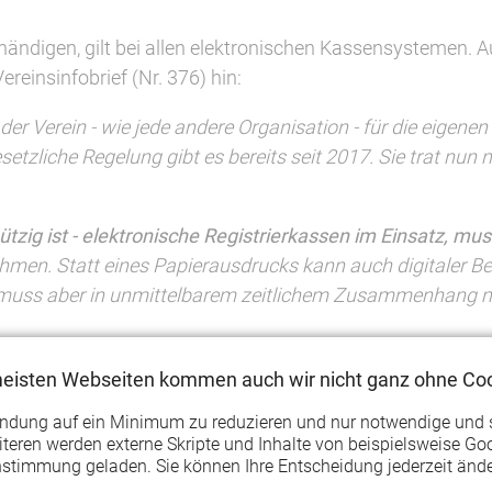
uhändigen, gilt bei allen elektronischen Kassensystemen. 
reinsinfobrief (Nr. 376) hin:
der Verein - wie jede andere Organisation - für die eigen
etzliche Regelung gibt es bereits seit 2017. Sie trat nun
tzig ist - elektronische Registrierkassen im Einsatz, m
en. Statt eines Papierausdrucks kann auch digitaler Bel
eg muss aber in unmittelbarem zeitlichem Zusammenhang m
 elektronischen Barkassen - gibt es keine Belegausgabepfl
meisten Webseiten kommen auch wir nicht ganz ohne Coo
 dann, wenn die Umrüstung vorhandender Kassen oder ei
endung auf ein Minimum zu reduzieren und nur notwendige und 
teren werden externe Skripte und Inhalte von beispielsweise Goo
gausgabepflicht nicht. Das Finanzamt kann hier aber eine
nstimmung geladen. Sie können Ihre Entscheidung jederzeit ände
 eine Schätzung des Umsatzes. Bei gemeinnützigen Verei