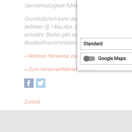
Gemeinnützigkeit führen, weil kein ausreichen
Grundsätzlich kann das Finanzamt den Verein
befreien (§ 146a Abs. 2 AO). Eine Befreiung is
entsteht. Bisher gibt es keine Vorgaben der Fi
Bundesfinanzministeriums ist die Frage, ob eine
Standard
» Weitere Hinweise zum Thema Bonpflicht fin
Google Maps
» Zum Vereinsinfobrief Nt. 376
Facebook
Twitter
Zurück