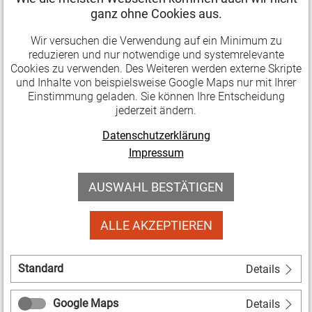
ganz ohne Cookies aus.
Förderung von Investitionen in die energetische
Sanierung von Gebäuden sind wichtige Hebel, um
Wir versuchen die Verwendung auf ein Minimum zu
diese Entwicklung langfristig und flächendeckend zu
reduzieren und nur notwendige und systemrelevante
Cookies zu verwenden. Des Weiteren werden externe Skripte
unterstützen. So kann sich eine Eigendynamik
und Inhalte von beispielsweise Google Maps nur mit Ihrer
entfalten. Die Ergebnisse des statistischen Berichts
Einstimmung geladen. Sie können Ihre Entscheidung
"Das braucht’s! Nachhaltige Entwicklung in der
jederzeit ändern.
Soziokultur 2022" liefern hierzu Daten in
Datenschutzerklärung
grundlegenden Bereichen und bilden den
Impressum
Ausgangspunkt für weitere
Nachhaltigkeitsaktivitäten im Verband und
AUSWAHL BESTÄTIGEN
Forderungen an die Politik.
ALLE AKZEPTIEREN
Nachhaltigkeit spielt wichtige Rolle
Standard
Details
"Das braucht's!" gibt einen Überblick darüber, in
welchen Bereichen soziokulturelle Zentren und
Google Maps
Details
Initiativen bereits aktiv sind. In immer mehr