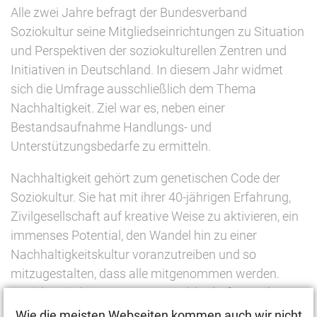
Alle zwei Jahre befragt der Bundesverband
Soziokultur seine Mitgliedseinrichtungen zu Situation
und Perspektiven der soziokulturellen Zentren und
Initiativen in Deutschland. In diesem Jahr widmet
sich die Umfrage ausschließlich dem Thema
Nachhaltigkeit. Ziel war es, neben einer
Bestandsaufnahme Handlungs- und
Unterstützungsbedarfe zu ermitteln.
Nachhaltigkeit gehört zum genetischen Code der
Soziokultur. Sie hat mit ihrer 40-jährigen Erfahrung,
Zivilgesellschaft auf kreative Weise zu aktivieren, ein
immenses Potential, den Wandel hin zu einer
Nachhaltigkeitskultur voranzutreiben und so
mitzugestalten, dass alle mitgenommen werden.
Gezielte Förderung von Personal, bedarfsgerechte
Qualifizierungs- und Beratungsangebote sowie die
Wie die meisten Webseiten kommen auch wir nicht