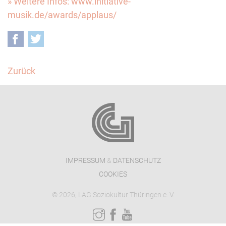
» Weitere Infos: www.initiative-
musik.de/awards/applaus/
Facebook
Twitter
Zurück
IMPRESSUM
&
DATENSCHUTZ
COOKIES
© 2026, LAG Soziokultur Thüringen e. V.