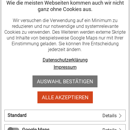
Preiskategorien mit Prämien bis zu 50.000 Euro.
Wie die meisten Webseiten kommen auch wir nicht
ganz ohne Cookies aus.
Insgesamt stehen 2,4 Millionen Euro für Preisgelder
zur Verfügung.
Wir versuchen die Verwendung auf ein Minimum zu
reduzieren und nur notwendige und systemrelevante
Beste Livemusikprogramme: bis zu 50.000 Euro
Cookies zu verwenden. Des Weiteren werden externe Skripte
und Inhalte von beispielsweise Google Maps nur mit Ihrer
pro Auszeichnung
Einstimmung geladen. Sie können Ihre Entscheidung
Beste Livemusikspielstätten: bis zu 35.000 Euro
jederzeit ändern.
pro Auszeichnung
Datenschutzerklärung
Beste kleine Spielstätten und Konzertreihen: bis
Impressum
zu 10.000 Euro pro Auszeichnung
AUSWAHL BESTÄTIGEN
Außerdem werden Sonderpreise für Awareness,
Innovation oder Nachhaltigkeit mit bis zu 5.000 Euro
ALLE AKZEPTIEREN
pro Auszeichnung verliehen.
Die Initiative Musik bietet
offene Infocalls zum
Standard
Details
Bewerbungsverfahren
sowie für allgemeine Fragen
zum APPLAUS 2022 an.
Google Maps