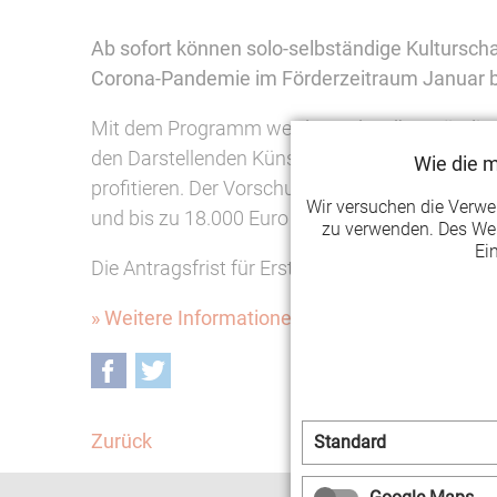
Ab sofort können solo-selbständige Kulturscha
Corona-Pandemie im Förderzeitraum Januar bis
Mit dem Programm werden Soloselbstständige, K
den Darstellenden Künsten, die coronabedingt
Wie die 
profitieren. Der Vorschuss beträgt wie bei der
Wir versuchen die Verw
und bis zu 18.000 Euro für Mehr-Personen-Kap
zu verwenden. Des Wei
Ei
Die Antragsfrist für Erstanträge endet am 30. A
» Weitere Informationen unter: www.ueberbr
Facebook
Twitter
Zurück
Standard