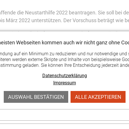
ffende die Neustarthilfe 2022 beantragen. Sie soll bei de
 März 2022 unterstützen. Der Vorschuss beträgt wie bei
apitalgesellschaften, Genossenschaften, unständig Besch
e Umsatzeinbußen verzeichnen, aufgrund geringer Fixkost
meisten Webseiten kommen auch wir nicht ganz ohne Coo
 Neustarthilfe Plus maximal 4.500 Euro für Soloselbststän
endung auf ein Minimum zu reduzieren und nur notwendige und 
italgesellschaften und Genossenschaften.
teren werden externe Skripte und Inhalte von beispielsweise Goo
nstimmung geladen. Sie können Ihre Entscheidung jederzeit ände
pril 2022.
Datenschutzerklärung
ueckungshilfe-unternehmen.de
Impressum
AUSWAHL BESTÄTIGEN
ALLE AKZEPTIEREN