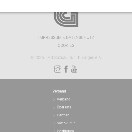
IMPRESSUM
&
DATENSCHUTZ
COOKIES
© 2026, LAG Soziokultur Thüringen e. V.
Verband
Verband
Über uns
Partner
Soziokultur
Positionen