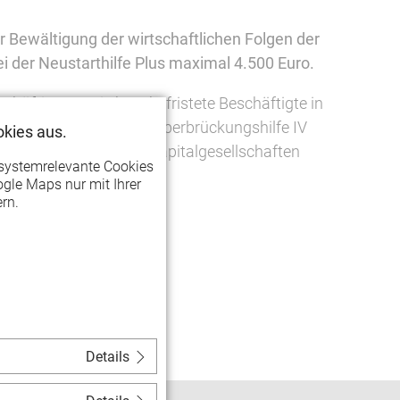
r Bewältigung der wirtschaftlichen Folgen der
 der Neustarthilfe Plus maximal 4.500 Euro.
äftigte sowie kurz befristete Beschäftigte in
en aber kaum von der Überbrückungshilfe IV
kies aus.
dige und Ein-Personen-Kapitalgesellschaften
systemrelevante Cookies
gle Maps nur mit Ihrer
rn.
Details