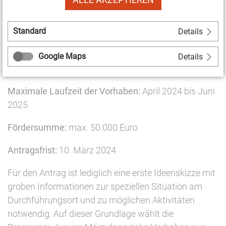
Gemeinnützigkeit der antragstellenden
Einrichtung
Beantragung zusammen mit mindestens einem
Standard
Details
Tridem-Partner (Alltags- oder Freizeitort
und/oder aus den Bereichen Soziokultur
Google Maps
Details
und/oder politische Bildung)
Maximale Laufzeit der Vorhaben:
April 2024 bis Juni
2025
Fördersumme:
max. 50.000 Euro
Antragsfrist:
10. März 2024
Für den Antrag ist lediglich eine erste Ideenskizze mit
groben Informationen zur speziellen Situation am
Durchführungsort und zu möglichen Aktivitäten
notwendig. Auf dieser Grundlage wählt die