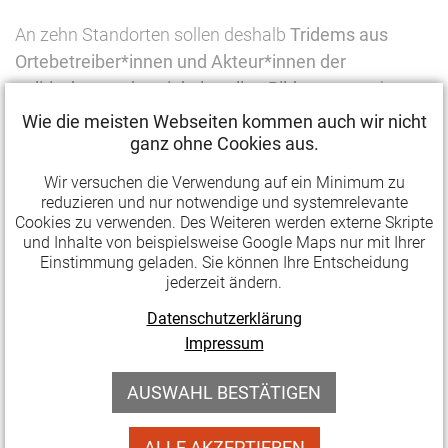
An zehn Standorten sollen deshalb
Tridems aus
Ortebetreiber*innen und Akteur*innen der
politischen und soziokulturellen Bildung
entstehen.
Die Tridems nutzen das Potenzial vorhandener
Wie die meisten Webseiten kommen auch wir nicht
Alltags- oder Freizeitorte, greifen die Themen der
ganz ohne Cookies aus.
Besucher*innen auf, entwickeln gemeinsam mit
Wir versuchen die Verwendung auf ein Minimum zu
ihnen Ideen und werden im Sinne von
reduzieren und nur notwendige und systemrelevante
Cookies zu verwenden. Des Weiteren werden externe Skripte
Demokratiestärkung gestalterisch und produktiv
und Inhalte von beispielsweise Google Maps nur mit Ihrer
tätig. Das kann beispielsweise ein Audio-Walk durch
Einstimmung geladen. Sie können Ihre Entscheidung
ein Einkaufszentrum, ein Poetry-Slam in einem
jederzeit ändern.
Schrebergarten oder ein Wünsch-Dir-Was-Kiosk in
Datenschutzerklärung
einer Bibliothek sein – aber natürlich auch noch vieles
Impressum
weitere mehr.
AUSWAHL BESTÄTIGEN
Voraussetzungen für eine Antragstellung:
ALLE AKZEPTIEREN